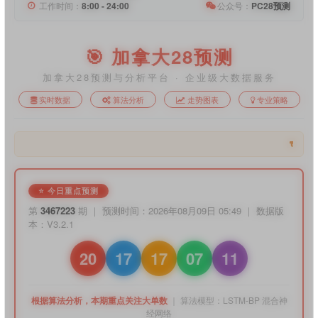
工作时间：
8:00 - 24:00
公众号：
PC28预测
🎯 加拿大28预测
加拿大28预测与分析平台 · 企业级大数据服务
实时数据
算法分析
走势图表
专业策略
商务合作 认准
⭐ 今日重点预测
第
3467223
期 ｜ 预测时间：2026年08月09日 05:49 ｜ 数据版
本：V3.2.1
20
17
17
07
11
根据算法分析，本期重点关注大单数
｜ 算法模型：LSTM-BP 混合神
经网络