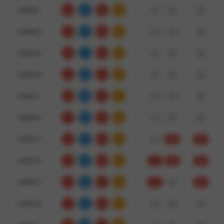
3466921
6
4
8
18
小
单
错
3466920
9
3
0
12
大
单
错
3466919
9
1
3
13
大
双
错
3466918
4
8
7
19
小
双
错
3466917
6
4
1
11
大
双
错
3466916
7
6
9
22
小
单
错
3466915
3
3
8
14
小
双
对
3466914
9
4
0
13
小
单
对
3466913
0
5
5
10
小
单
对
3466912
2
3
6
11
大
双
错