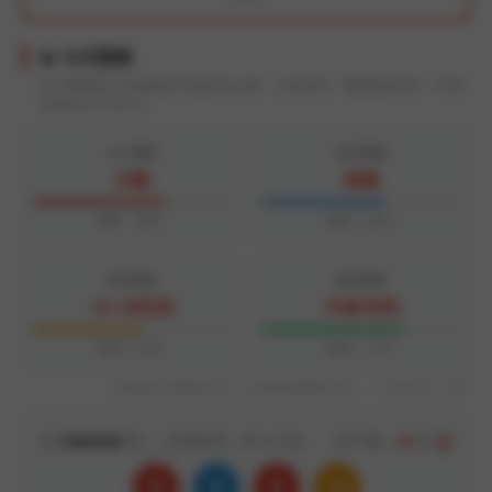
📊 今日预测
以下预测基于历史数据与智能算法分析，仅供参考。预测更新时间：2026
年08月07日 05:13
大小预测
单双预测
大数
单数
概率：68%
概率：62%
和值预测
极值预测
13-15区间
中段号码
概率：55%
概率：72%
根据最近50期数据分析，大数据预测概率较高。 ｜ 置信区间：95%
第
3466408
期 ｜ 开奖时间：05:13:00
距下期：
33
秒
+
+
=
0
5
8
13